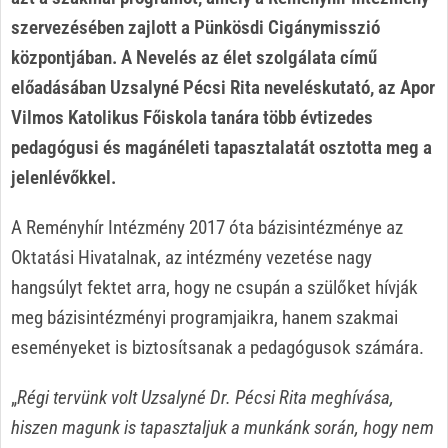
szervezésében zajlott a Pünkösdi Cigánymisszió
központjában. A Nevelés az élet szolgálata című
előadásában Uzsalyné Pécsi Rita neveléskutató, az Apor
Vilmos Katolikus Főiskola tanára több évtizedes
pedagógusi és magánéleti tapasztalatát osztotta meg a
jelenlévőkkel.
A Reményhír Intézmény 2017 óta bázisintézménye az
Oktatási Hivatalnak, az intézmény vezetése nagy
hangsúlyt fektet arra, hogy ne csupán a szülőket hívják
meg bázisintézményi programjaikra, hanem szakmai
eseményeket is biztosítsanak a pedagógusok számára.
„
Régi tervünk volt Uzsalyné Dr. Pécsi Rita meghívása,
hiszen magunk is tapasztaljuk a munkánk során, hogy nem