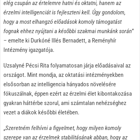
elég csupán az értelemre hatni és oktatni, hanem az
érzelmi intelligenciát is fejleszteni kell. Úgy gondolom,
hogy a most elhangzó előadások komoly támogatást
fognak ehhez nyújtani a későbbi szakmai munkánk során
”
– emelte ki Durkóné Illés Bernadett, a Reményhír
Intézmény igazgatója.
Uzsalyné Pécsi Rita folyamatosan járja előadásaival az
országot. Mint mondja, az oktatási intézményekben
elsősorban az intelligencia hányados növelésére
fókuszálnak, éppen ezért az érzelmi élet kibontakozása
gyakran háttérbe szorul, ami számtalan nehézséghez
vezet a diákok későbbi életében.
„
Szeretném felhívni a figyelmet, hogy milyen komoly
szerepe van az érzelmek stabilitásának abban, hogy az