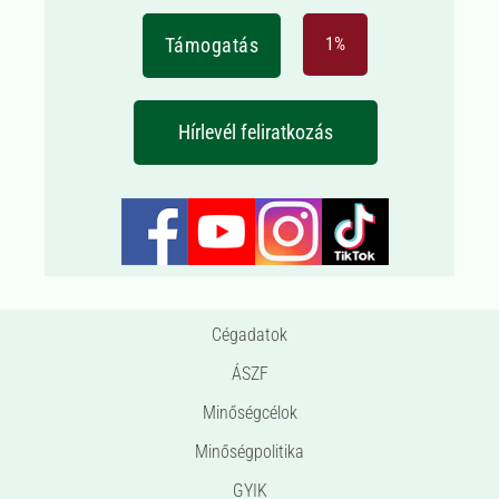
Támogatás
1%
Hírlevél feliratkozás
Cégadatok
ÁSZF
Minőségcélok
Minőségpolitika
GYIK