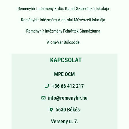
Reményhír Intézmény Erdős Kamill Szakképző Iskolája
Reményhír Intézmény Alapfokú Művészeti Iskolája
Reményhír Intézmény Felnőttek Gimnáziuma
Álom-Vár Bölcsőde
KAPCSOLAT
MPE OCM
+36 66 412 217
info@remenyhir.hu
5630 Békés
Verseny u. 7.