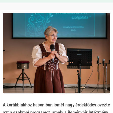
A korábbiakhoz hasonlóan ismét nagy érdeklődés övezte
azt a szakmai programot, amely a Reményhír Intézmény