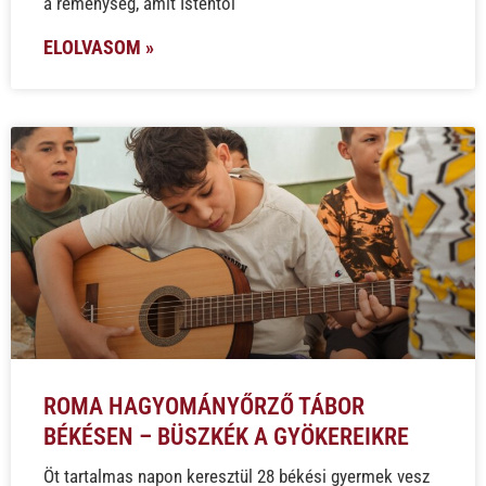
a reménység, amit Istentől
ELOLVASOM »
ROMA HAGYOMÁNYŐRZŐ TÁBOR
BÉKÉSEN – BÜSZKÉK A GYÖKEREIKRE
Öt tartalmas napon keresztül 28 békési gyermek vesz