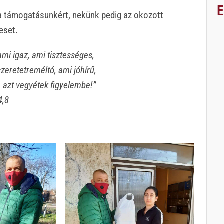
 a támogatásunkért, nekünk pedig az okozott
eset.
ami igaz, ami tisztességes,
szeretetreméltó, ami jóhírű,
,
azt vegyétek figyelembe!”
4,8