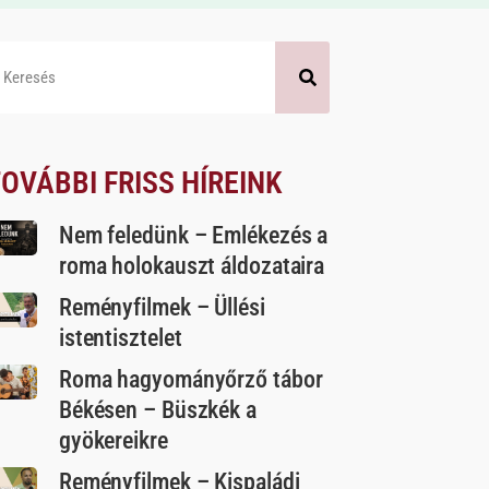
OVÁBBI FRISS HÍREINK
Nem feledünk – Emlékezés a
roma holokauszt áldozataira
Reményfilmek – Üllési
istentisztelet
Roma hagyományőrző tábor
Békésen – Büszkék a
gyökereikre
Reményfilmek – Kispaládi