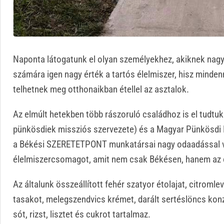
Naponta látogatunk el olyan személyekhez, akiknek nag
számára igen nagy érték a tartós élelmiszer, hisz minden
telhetnek meg otthonaikban étellel az asztalok.
Az elmúlt hetekben több rászoruló családhoz is el tudtuk 
pünkösdiek missziós szervezete) és a Magyar Pünkösdi
a Békési SZERETETPONT munkatársai nagy odaadással vá
élelmiszercsomagot, amit nem csak Békésen, hanem az or
Az általunk összeállított fehér szatyor étolajat, citromle
tasakot, melegszendvics krémet, darált sertéslöncs konz
sót, rizst, lisztet és cukrot tartalmaz.