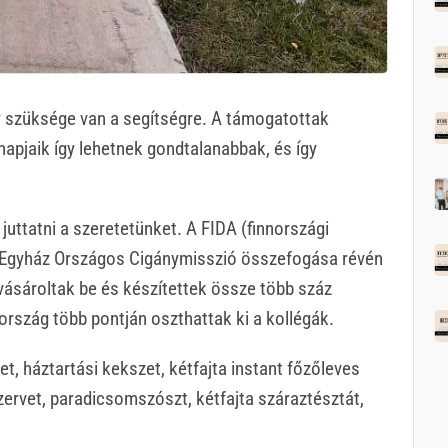
y szüksége van a segítségre. A támogatottak
napjaik így lehetnek gondtalanabbak, és így
juttatni a szeretetünket. A FIDA (finnországi
 Egyház Országos Cigánymisszió összefogása révén
sároltak be és készítettek össze több száz
szág több pontján oszthattak ki a kollégák.
vet, háztartási kekszet, kétfajta instant főzőleves
ervet, paradicsomszószt, kétfajta száraztésztát,