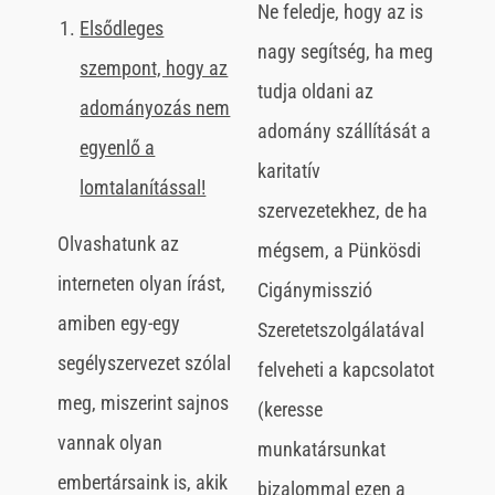
Ne feledje, hogy az is
Elsődleges
nagy segítség, ha meg
szempont, hogy az
tudja oldani az
adományozás nem
adomány szállítását a
egyenlő a
karitatív
lomtalanítással!
szervezetekhez, de ha
Olvashatunk az
mégsem, a Pünkösdi
interneten olyan írást,
Cigánymisszió
amiben egy-egy
Szeretetszolgálatával
segélyszervezet szólal
felveheti a kapcsolatot
meg, miszerint sajnos
(keresse
vannak olyan
munkatársunkat
embertársaink is, akik
bizalommal ezen a