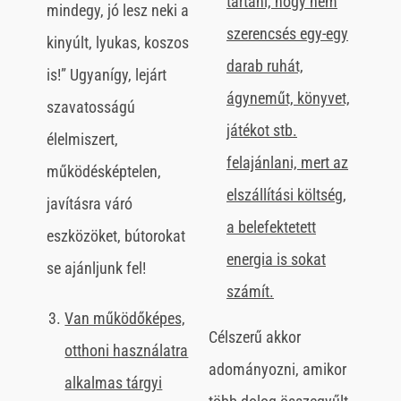
tartani, hogy nem
mindegy, jó lesz neki a
szerencsés egy-egy
kinyúlt, lyukas, koszos
darab ruhát,
is!” Ugyanígy, lejárt
ágyneműt, könyvet,
szavatosságú
játékot stb.
élelmiszert,
felajánlani, mert az
működésképtelen,
elszállítási költség,
javításra váró
a belefektetett
eszközöket, bútorokat
energia is sokat
se ajánljunk fel!
számít.
Van működőképes,
Célszerű akkor
otthoni használatra
adományozni, amikor
alkalmas tárgyi