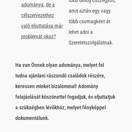
több dolog összegyűlt,
adománya, de a
amit aztán egy vagy
célszervezethez
több csomagként át
való eljuttatása már
lehet adni a
problémát okoz?
Szeretetszolgálatnak.
Ha van Önnek olyan adománya, melyet fel
tudna ajánlani rászoruló családok részére,
keressen minket bizalommal! Adomány
felajánlását köszönettel fogadjuk, és eljuttatjuk
a szükségben lévőkhöz, melyet fényképpel
dokumentálunk.