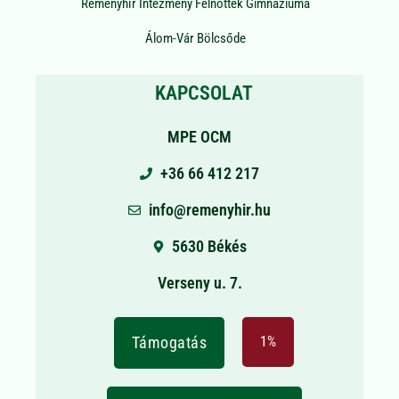
Reményhír Intézmény Felnőttek Gimnáziuma
Álom-Vár Bölcsőde
KAPCSOLAT
MPE OCM
+36 66 412 217
info@remenyhir.hu
5630 Békés
Verseny u. 7.
Támogatás
1%