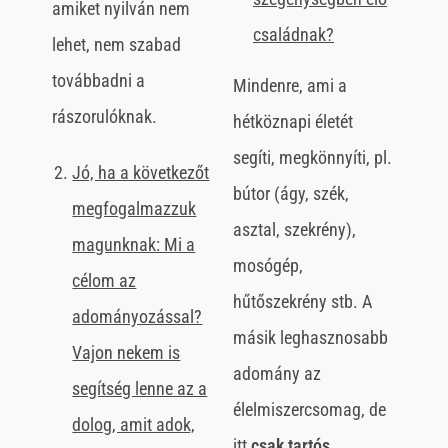
amiket nyilván nem
családnak?
lehet, nem szabad
továbbadni a
Mindenre, ami a
rászorulóknak.
hétköznapi életét
segíti, megkönnyíti, pl.
Jó, ha a következőt
bútor (ágy, szék,
megfogalmazzuk
asztal, szekrény),
magunknak: Mi a
mosógép,
célom az
hűtőszekrény stb. A
adományozással?
másik leghasznosabb
Vajon nekem is
adomány az
segítség lenne az a
élelmiszercsomag, de
dolog, amit adok,
itt
csak tartós