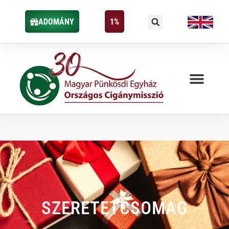
ADOMÁNY
1%
SZERETETCSOMAG