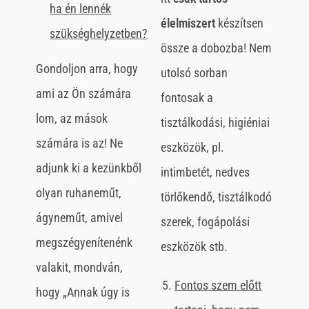
ha én lennék
élelmiszert
készítsen
szükséghelyzetben?
össze a dobozba! Nem
Gondoljon arra, hogy
utolsó sorban
ami az Ön számára
fontosak a
lom, az mások
tisztálkodási, higiéniai
számára is az! Ne
eszközök, pl.
adjunk ki a kezünkből
intimbetét, nedves
olyan ruhaneműt,
törlőkendő, tisztálkodó
ágyneműt, amivel
szerek, fogápolási
megszégyenítenénk
eszközök stb.
valakit, mondván,
Fontos szem előtt
hogy „Annak úgy is