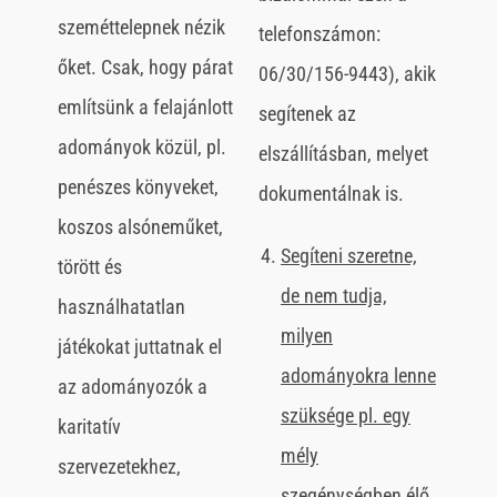
szeméttelepnek nézik
telefonszámon:
őket. Csak, hogy párat
06/30/156-9443), akik
említsünk a felajánlott
segítenek az
adományok közül, pl.
elszállításban, melyet
penészes könyveket,
dokumentálnak is.
koszos alsóneműket,
Segíteni szeretne,
törött és
de nem tudja,
használhatatlan
milyen
játékokat juttatnak el
adományokra lenne
az adományozók a
szüksége pl. egy
karitatív
mély
szervezetekhez,
szegénységben élő