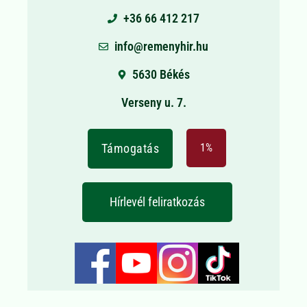
+36 66 412 217
info@remenyhir.hu
5630 Békés
Verseny u. 7.
Támogatás
1%
Hírlevél feliratkozás