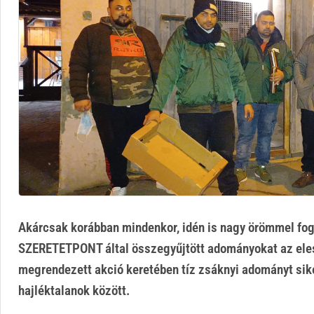
Akárcsak korábban mindenkor, idén is nagy örömmel fo
SZERETETPONT által összegyűjtött adományokat az ele
megrendezett akció keretében tíz zsáknyi adományt sike
hajléktalanok között.