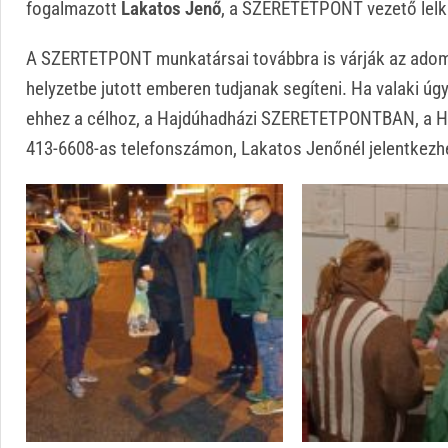
fogalmazott
Lakatos Jenő
, a SZERETETPONT vezető lelk
A SZERTETPONT munkatársai továbbra is várják az adom
helyzetbe jutott emberen tudjanak segíteni. Ha valaki úgy
ehhez a célhoz, a Hajdúhadházi SZERETETPONTBAN, a Huny
413-6608-as telefonszámon, Lakatos Jenőnél jelentkezh