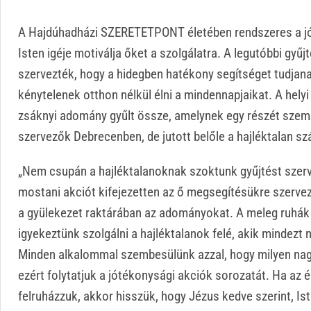
A Hajdúhadházi SZERETETPONT életében rendszeres a jó
Isten igéje motiválja őket a szolgálatra. A legutóbbi gyűj
szervezték, hogy a hidegben hatékony segítséget tudjan
kénytelenek otthon nélkül élni a mindennapjaikat. A helyi 
zsáknyi adomány gyűlt össze, amelynek egy részét szemé
szervezők Debrecenben, de jutott belőle a hajléktalan szá
„Nem csupán a hajléktalanoknak szoktunk gyűjtést szervez
mostani akciót kifejezetten az ő megsegítésükre szervez
a gyülekezet raktárában az adományokat. A meleg ruhák m
igyekeztünk szolgálni a hajléktalanok felé, akik mindezt 
Minden alkalommal szembesülünk azzal, hogy milyen nag
ezért folytatjuk a jótékonysági akciók sorozatát. Ha az 
felruházzuk, akkor hisszük, hogy Jézus kedve szerint, Is