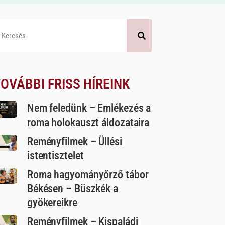
OVÁBBI FRISS HÍREINK
Nem feledünk – Emlékezés a
roma holokauszt áldozataira
Reményfilmek – Üllési
istentisztelet
Roma hagyományőrző tábor
Békésen – Büszkék a
gyökereikre
Reményfilmek – Kispaládi