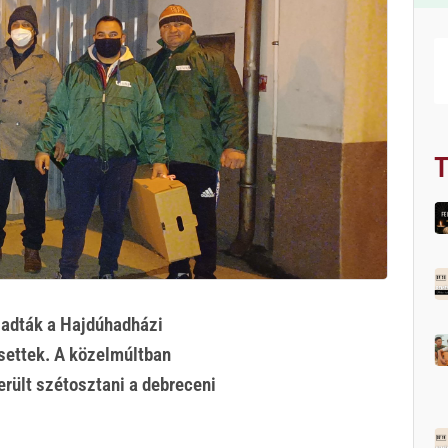
T
gadták a Hajdúhadházi
settek. A közelmúltban
rült szétosztani a debreceni