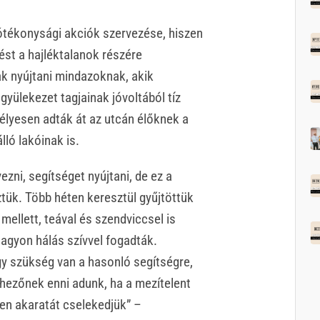
tékonysági akciók szervezése, hiszen
tést a hajléktalanok részére
ak nyújtani mindazoknak, akik
gyülekezet tagjainak jóvoltából tíz
lyesen adták át az utcán élőknek a
lló lakóinak is.
ni, segítséget nyújtani, de ez a
tük. Több héten keresztül gyűjtöttük
ellett, teával és szendviccsel is
nagyon hálás szívvel fogadták.
y szükség van a hasonló segítségre,
éhezőnek enni adunk, ha a mezítelent
ten akaratát cselekedjük” –