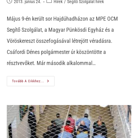
2013. június 24.
Hírek
/
Segítő Szolgálat hírek
Május 9-én került sor Hajdúhadházon az MPE OCM
Segítő Szolgálat, a Magyar Pünkösdi Egyház és a
Vöröskereszt összefogásával létrejött véradásra.
Csáfordi Dénes polgármester úr köszöntötte a
résztvevőket. Már második alkalommal…
Tovább A Cikkhez...