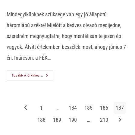
Mindegyikünknek szüksége van egy jó állapotú
háromlábú székre! Mielőtt a kedves olvasó megijedne,
szeretném megnyugtatni, hogy mentálisan teljesen ép
vagyok. Átvitt értelemben beszélek most, ahogy június 7-
én, Inárcson, a FÉK…
Tovább A Cikkhez...
1
…
184
185
186
187
188
189
190
…
210