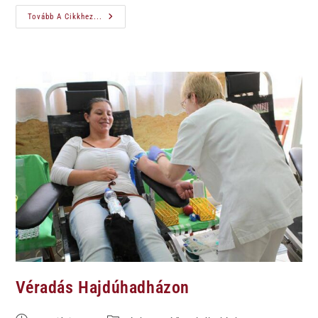
Tovább A Cikkhez...
Véradás Hajdúhadházon