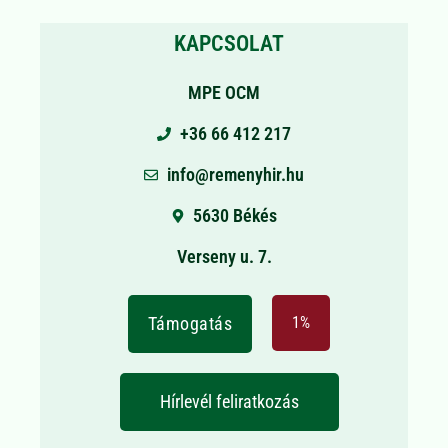
KAPCSOLAT
MPE OCM
+36 66 412 217
info@remenyhir.hu
5630 Békés
Verseny u. 7.
Támogatás
1%
Hírlevél feliratkozás