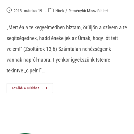
2013. március 19.
Hírek
/
Reményhír Misszió hírek
„Mert én a te kegyelmedben bíztam, örüljön a szívem a te
segítségednek, hadd énekeljek az Úrnak, hogy jót tett
velem!” (Zsoltárok 13,6) Számtalan nehézségeink
vannak napról-napra. Ilyenkor igyekszünk Istenre
tekintve „cipelni”…
Tovább A Cikkhez...