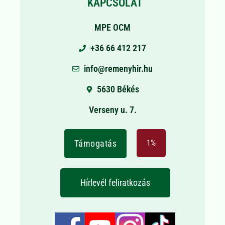
KAPCSOLAT
MPE OCM
+36 66 412 217
info@remenyhir.hu
5630 Békés
Verseny u. 7.
Támogatás
1%
Hírlevél feliratkozás