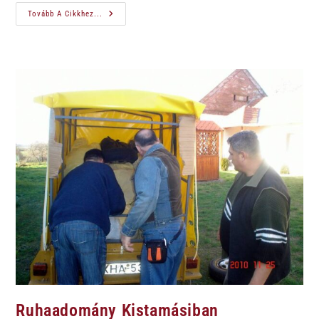
Tovább A Cikkhez...
Ruhaadomány Kistamásiban