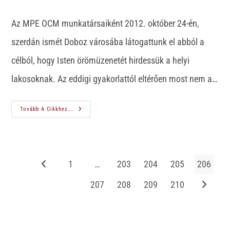
Az MPE OCM munkatársaiként 2012. október 24-én,
szerdán ismét Doboz városába látogattunk el abból a
célból, hogy Isten örömüzenetét hirdessük a helyi
lakosoknak. Az eddigi gyakorlattól eltérően most nem a…
Tovább A Cikkhez...
1
…
203
204
205
206
207
208
209
210